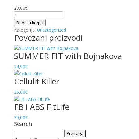
29,00
€
Cellulite
Killer
Dodaj u korpu
-
Kategorija:
Uncategorized
Povezani proizvodi
2
osobe
-
SUMMER FIT with Bojnakova
izazov
količina
24,90
€
Cellulit Killer
25,00
€
FB i ABS FitLife
39,00
€
Search
Pretraga: