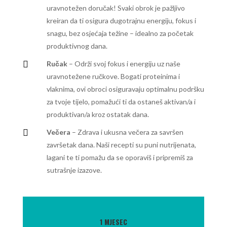
uravnotežen doručak! Svaki obrok je pažljivo
kreiran da ti osigura dugotrajnu energiju, fokus i
snagu, bez osjećaja težine – idealno za početak
produktivnog dana.

Ručak
– Održi svoj fokus i energiju uz naše
uravnotežene ručkove. Bogati proteinima i
vlaknima, ovi obroci osiguravaju optimalnu podršku
za tvoje tijelo, pomažući ti da ostaneš aktivan/a i
produktivan/a kroz ostatak dana.

Večera
– Zdrava i ukusna večera za savršen
završetak dana. Naši recepti su puni nutrijenata,
lagani te ti pomažu da se oporaviš i pripremiš za
sutrašnje izazove.
1 MJESEC