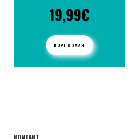
19,99
€
KUPI ODMAH
KONTAKT