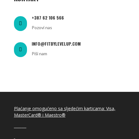
+387 62 106 566

Pozovi nas
INFO@FITBYLEVELUP.COM

Piši nam
Plaćanje omogućeno sa sljedećim karticama: Visa,
MasterCard® i Maestro®