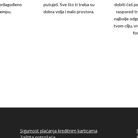
i prilagođeno
putuješ. Sve što ti treba su
dobiti ćeš p
tempu.
dobra volja i malo prostora.
raspored tre
najbolje odg
tvom cilju, v
fo
kako bismo mogli krenuti sa tvojom
Sigurnost plaćanja kreditnim karticama
Zaštita potrošaća