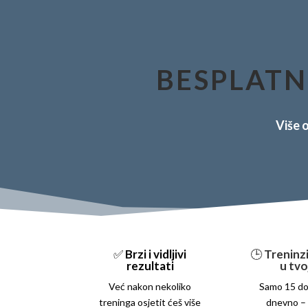
BESPLATN
Više o
✅
Brzi i vidljivi
🕒
Treninzi
rezultati
u tvo
Već nakon nekoliko
Samo 15 do
treninga osjetit ćeš više
dnevno – 