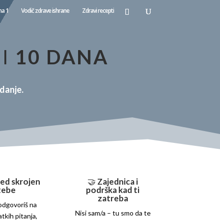
na 1
Vodič zdrave ishrane
Zdravi recepti
MI
10 DANA
zdanje.
ed skrojen
🤝
Zajednica i
tebe
podrška kad ti
zatreba
odgovoriš na
Nisi sam/a – tu smo da te
tkih pitanja,