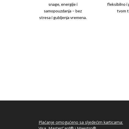
snage, energije i
fleksibilno 
samopouzdanja – bez
tvom 
stresa i gubljenja vremena.
Samo nam odgovori na još par pitanja 
transformacijom…
Plaćanje omogućeno sa sljedećim karticama:
Visa, MasterCard® i Maestro®