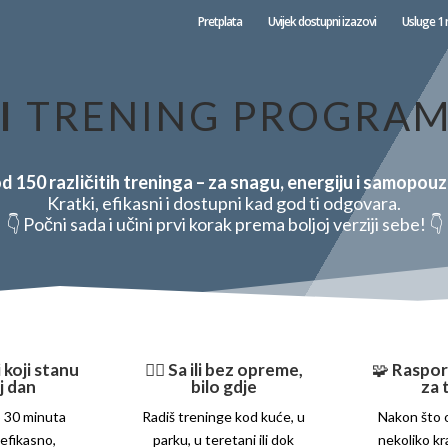
Pretplata
Uvijek dostupni izazovi
Usluge 1 
I
TRENING PROGRA
d 150 različitih treninga – za snagu, energiju i samopou
Kratki, efikasni i dostupni kad god ti odgovara.
👇 Počni sada i učini prvi korak prema boljoj verziji sebe! 👇
 koji stanu
🧘‍♀️
Sa ili bez opreme,
🧩
Raspor
j dan
bilo gdje
za 
 30 minuta
Radiš treninge kod kuće, u
Nakon što 
efikasno,
parku, u teretani ili dok
nekoliko kra