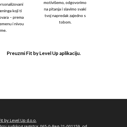
motivišemo, odgovorimo
ersonalizovani
na pitanja i slavimo svaki
ninga koji ti
tvoj napredak zajedno s
ovara – prema
tobom.
remenu i nivou
rme.
Preuzmi Fit by Level Up aplikaciju.
Fit by Level Up d.o.o.
Broj sudskog registra: 065-0-Reg-21-001159, od