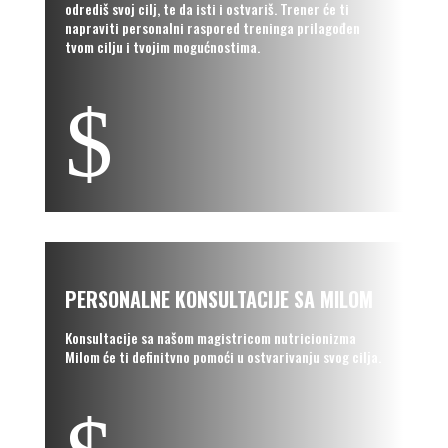
odrediš svoj cilj, te da isti i ostvariš. Trener će ti
napraviti personalni raspored treninga prilagođen
tvom cilju i tvojim mogućnostima.
$
PERSONALNE KONSULTACIJE SA MILOM
Konsultacije sa našom magistricom nutricionizma
Milom će ti definitvno pomoći u ostvarivanju svog cilja.