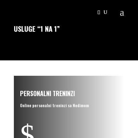
USLUGE “1 NA 1”
PERSONALNI TRENINZI
Online personalni treninzi sa Nedimom
$