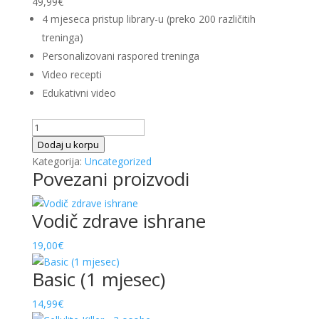
49,99
€
4 mjeseca pristup library-u (preko 200 različitih
treninga)
Personalizovani raspored treninga
Video recepti
Edukativni video
White
Week
Dodaj u korpu
4
Kategorija:
Uncategorized
Povezani proizvodi
mjeseca
viber
količina
Vodič zdrave ishrane
19,00
€
Basic (1 mjesec)
14,99
€