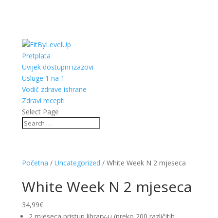
Pretplata
Uvijek dostupni izazovi
Usluge 1 na 1
Vodič zdrave ishrane
Zdravi recepti
Select Page
Početna
/
Uncategorized
/ White Week N 2 mjeseca
White Week N 2 mjeseca
34,99
€
2 mjeseca pristup library-u (preko 200 različitih