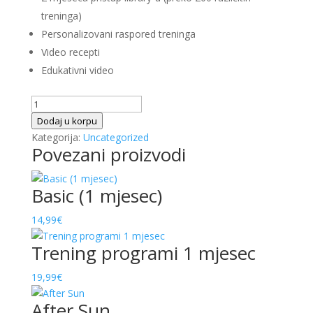
treninga)
Personalizovani raspored treninga
Video recepti
Edukativni video
White
Week
Dodaj u korpu
N
Kategorija:
Uncategorized
Povezani proizvodi
2
mjeseca
količina
Basic (1 mjesec)
14,99
€
Trening programi 1 mjesec
19,99
€
After Sun