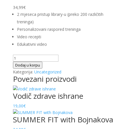
34,99
€
2 mjeseca pristup library-u (preko 200 različitih
treninga)
Personalizovani raspored treninga
Video recepti
Edukativni video
White
Week
Dodaj u korpu
2
Kategorija:
Uncategorized
Povezani proizvodi
mjeseca
ww
old
Vodič zdrave ishrane
količina
19,00
€
SUMMER FIT with Bojnakova